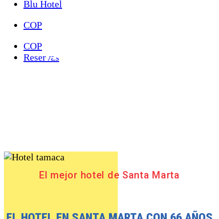
Blu Hotel
COP
COP
TAMACÁ BEACH
Reservas
RESORT
El mejor hotel de Santa Marta
Disfruta de un hotel frente a la playa
en el mejor sector del Rodadero
El mejor hotel de Santa Marta
EL HOTEL EN SANTA MARTA CON 66 AÑOS