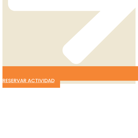
RESERVAR ACTIVIDAD
CARRERA 2 NO. 11A – 98, EL
RODADERO, SANTA MARTA,
COLOMBIA