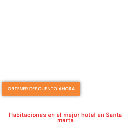
TAMACÁ BEACH RESORT
Reserva directamente con
nosotros y recibe un 10% de
descuento sobre la tarifa
publicada. Promoción válida
solo para reservas realizadas
en tamaca.com.co. No aplica
con otras ofertas
OBTENER DESCUENTO AHORA
Habitaciones en el mejor hotel en Santa
marta